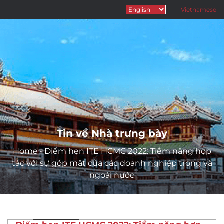
Vietnamese
Tin về Nhà trưng bày
Home
•
Điểm hẹn ITE HCMC 2022: Tiềm năng hợp
tác với sự góp mặt của các doanh nghiệp trong và
ngoài nước