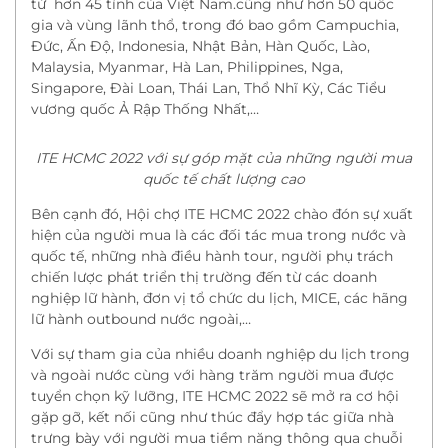
từ hơn 45 tỉnh của Việt Nam.cũng như hơn 50 quốc
gia và vùng lãnh thổ, trong đó bao gồm Campuchia,
Đức, Ấn Độ, Indonesia, Nhật Bản, Hàn Quốc, Lào,
Malaysia, Myanmar, Hà Lan, Philippines, Nga,
Singapore, Đài Loan, Thái Lan, Thổ Nhĩ Kỳ, Các Tiểu
vương quốc Ả Rập Thống Nhất,…
ITE HCMC 2022 với sự góp mặt của những người mua
quốc tế chất lượng cao
Bên cạnh đó, Hội chợ ITE HCMC 2022 chào đón sự xuất
hiện của người mua là các đối tác mua trong nước và
quốc tế, những nhà điều hành tour, người phụ trách
chiến lược phát triển thị trường đến từ các doanh
nghiệp lữ hành, đơn vị tổ chức du lịch, MICE, các hãng
lữ hành outbound nước ngoài,…
Với sự tham gia của nhiều doanh nghiệp du lịch trong
và ngoài nước cùng với hàng trăm người mua được
tuyển chọn kỹ lưỡng, ITE HCMC 2022 sẽ mở ra cơ hội
gặp gỡ, kết nối cũng như thúc đẩy hợp tác giữa nhà
trưng bày với người mua tiềm năng thông qua chuỗi